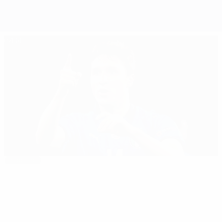
04:14
En portada
El camino de Italia hacia la gloria en la EURO
2020
Lo
08:10
05:20
35:11
01:37
03:2