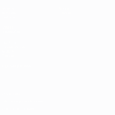
Vídeos
Sobre
Noticias
Tienda
Historia
VISITE
TAMBIÉN
UEFA.com
Fundación de
la UEFA
Tienda
ELEGIR IDIOMA
Español
English
Français
Deutsch
Русский
Español
Italiano
Português
Privacidad
Términos y condiciones
Política de cookies