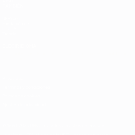
VISITE
TAMBIÉN
UEFA.com
Fundación de
la UEFA
Tienda
ELEGIR IDIOMA
Español
English
Français
Deutsch
Русский
Español
Italiano
Português
Privacidad
Términos y condiciones
Política de cookies
Ajustes de privacidad
© 1998-2026 UEFA. Todos los derechos reservados