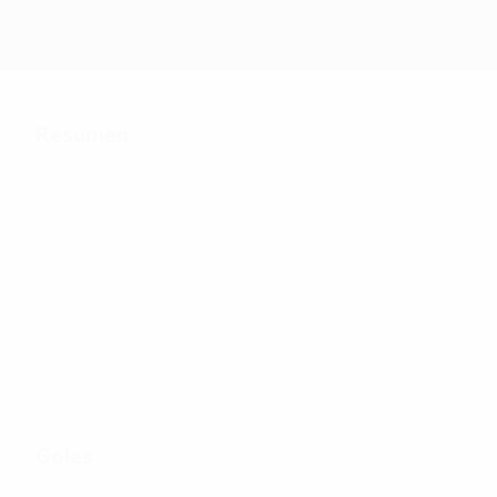
Resumen
102
Partidos jugados
24
55
Equipos de la fase
Incluyendo fase de
final
clasificación
Goles