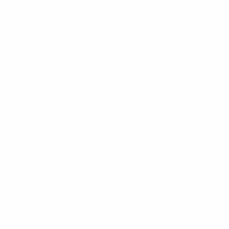
142
Goles totales
2,79
32'
Goles por partido
Minutos por gol
Cuándo se marcaron los goles