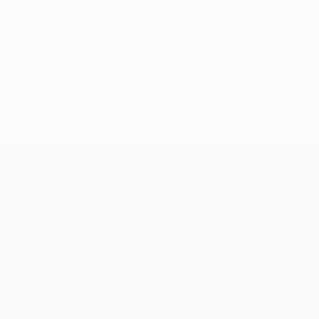
UEFA Europa League
Partidos
Equipos
UEFA.tv
Noticias
Sorteos
Historia
Gaming
Sobre
Datos
Tienda (clubes)
VISITE