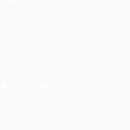
TAMBIÉN
UEFA.com
Fundación de
la UEFA
ELEGIR IDIOMA
Español
English
Français
Deutsch
Русский
Español
Italiano
Português
SÍGANOS EN
Descarga la app oficial
Privacidad
Términos y condiciones
Política de cookies
Ajustes de privacidad