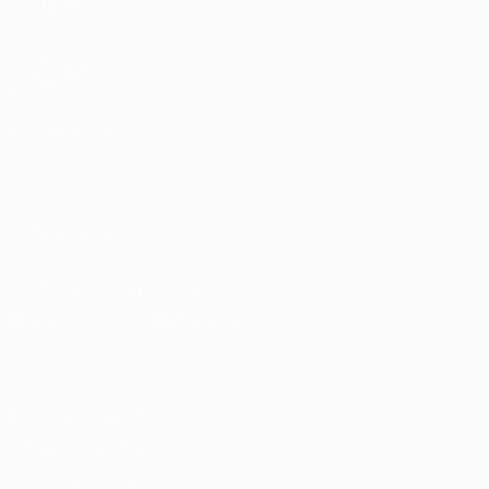
TAMBIÉN
UEFA.com
Fundación de
la UEFA
ELEGIR IDIOMA
Español
English
Français
Deutsch
Русский
Español
Italiano
Português
SÍGANOS EN
Descarga la app oficial
Privacidad
Términos y condiciones
Política de cookies
Ajustes de privacidad