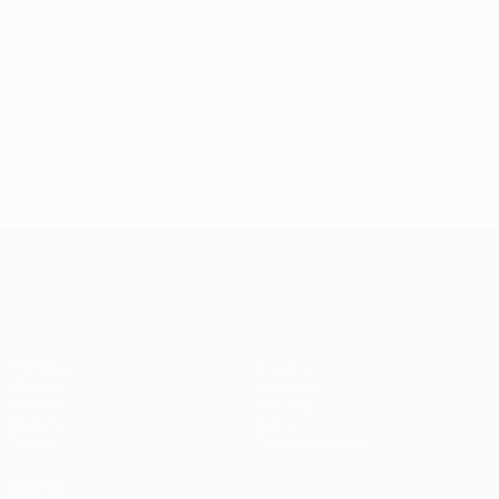
UEFA Europa League
Partidos
Equipos
UEFA.tv
Noticias
Sorteos
Historia
Gaming
Sobre
Datos
Tienda (clubes)
VISITE