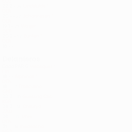
ECU
22
2
-
Lindekilde *
24
DEN
20
-
-
Johannesen *
27
DEN
19
1
-
Wätjen
29
GER
20
2
-
Bunten *
57
DEN
18
-
-
Delanteros
Edad
PAR
G
Velasquez *
FIN
18
-
-
Alphinas *
DEN
18
-
-
Franculino
7
GNB
22
2
-
Guesung Cho
10
KOR
28
2
-
Chilufya
14
ZAM
26
-
-
Uhre
17
DEN
31
-
-
Iheanacho
18
NGA