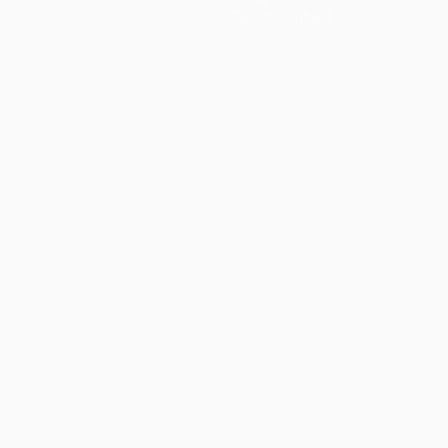
Tienda (clubes)
no
Português