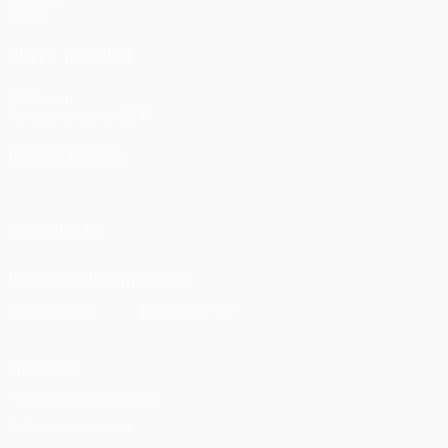
Datos
VISITE TAMBIÉN
UEFA.com
Fundación de la UEFA
ELEGIR IDIOMA
Español
English
Français
Deutsch
Русский
Español
Italia
SÍGANOS EN
Descarga la app oficial
Privacidad
Términos y condiciones
Política de cookies