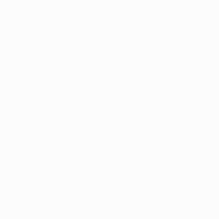
CIV
21
-
-
Bech
22
DEN
27
2
-
Ndiaye
34
SEN
20
-
-
V. Jensen
55
DEN
22
1
-
Centrocampistas
Edad
PAR
G
Catak *
DEN
19
-
-
Skyttehave *
DEN
18
-
-
Vestergaard *
DEN
17
-
-
Billing
8
DEN
30
2
-
Osorio
11
CHI
22
2
-
Bravo
19
COL
21
2
-
Andreasen
20
DEN
21
2
-
Castillo
21