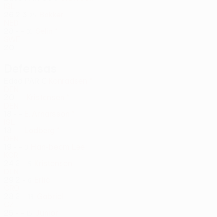
ISL
26
2
3
Bakker
25
NED
28
-
-
Selin *
31
SWE
20
-
-
Defensas
Edad
PAR
G
Konradsen *
DEN
20
-
-
Kristensen *
DEN
18
-
-
E. Arnarsson *
ISL
18
-
-
Lodberg *
DEN
19
-
-
Han-beom Lee
3
KOR
24
2
-
Kristensen
5
DEN
29
2
-
Erlić
6
CRO
28
2
-
Gabriel
13
CZE
25
-
-
Junior
15