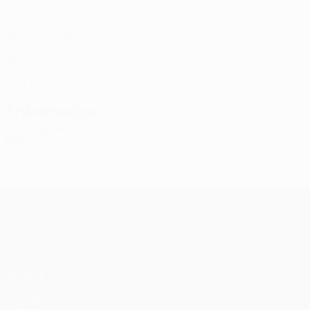
21
1
-
Emefile *
38
DEN
19
1
-
Gogorza
41
DEN
19
-
-
Etim
90
NGA
24
1
-
Entrenador
Mike Tullberg
DEN
*
Jugador de la lista B
UEFA Europa League
Partidos
UEFA.tv
Sorteos
Gaming