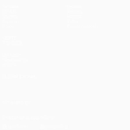
Partidos
Equipos
UEFA.tv
Noticias
Sorteos
Historia
Gaming
Sobre
Datos
Tienda (clubes)
VISITE
TAMBIÉN
UEFA.com
Fundación de
la UEFA
ELEGIR IDIOMA
Español
English
Français
Deutsch
Русский
Español
Italiano
Português
SÍGANOS EN
Descarga la app oficial