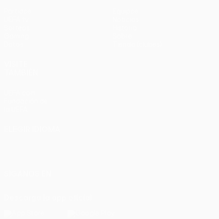
Partidos
Equipos
UEFA.tv
Noticias
Sorteos
Historia
Gaming
Sobre
Datos
Tienda (clubes)
VISITE
TAMBIÉN
UEFA.com
Fundación de
la UEFA
ELEGIR IDIOMA
Español
English
Français
Deutsch
Русский
Español
Italiano
Português
SÍGANOS EN
Descarga la app oficial