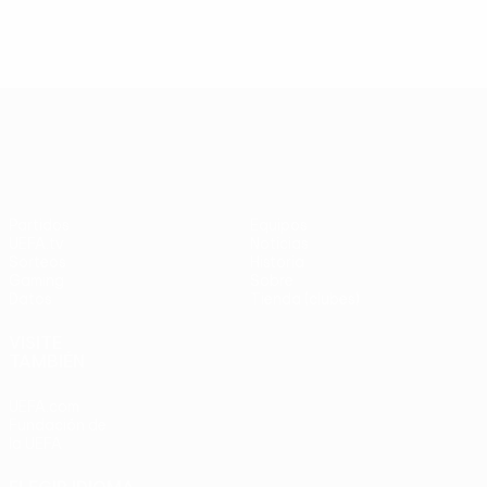
UEFA Europa League
Partidos
Equipos
UEFA.tv
Noticias
Sorteos
Historia
Gaming
Sobre
Datos
Tienda (clubes)
VISITE
TAMBIÉN
UEFA.com
Fundación de
la UEFA