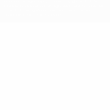
por las marcas registradas y/o por el copyright de UEFA. Se
prohíbe el uso de estas marcas registradas para uso comercial. El
uso de UEFA.com significa la aceptación de sus Términos,
Condiciones y Política de Privacidad.