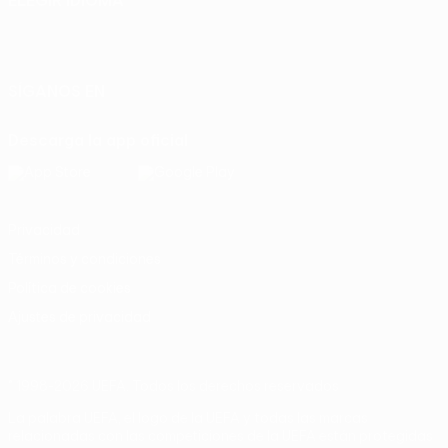
ELEGIR IDIOMA
Español
English
Français
Deutsch
Русский
Español
Italiano
Português
SÍGANOS EN
Descarga la app oficial
Privacidad
Términos y condiciones
Política de cookies
Ajustes de privacidad
© 1998-2026 UEFA. Todos los derechos reservados
La palabra UEFA, el logo de la UEFA y todas las marcas
relacionadas con las competiciones de la UEFA están protegidas