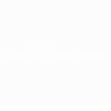
1989/90
1988/89
1987/88
1986/87
1985/86
1984/85
1983/84
1982/83
1981/82
1980/81
1979/80
1978/79
1977/78
1976/77
1975/76
1974/75
1973/74
1972/73
1971/72
Sevilla
CAMPEÓN
Copa de la UEFA 2006/07
Resumen
Partidos
Grupos
Estadísticas
Equipos