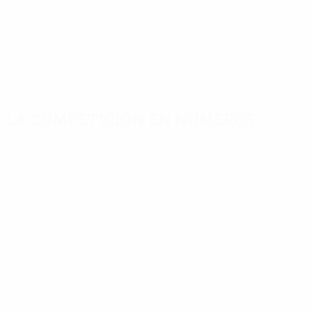
La competición en números
Estadísticas
Máximos
Más
clave
goleadores
partidos
Goles
Pandiani
C. Poulsen
565
11
15
Partidos jugados
Niculescu
Gorka Iraizoz
438
8
15
Huntelaar
Dani Alves
7
14