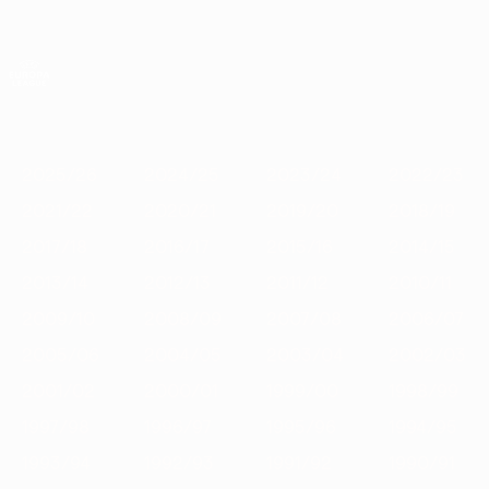
Saltar
al
contenido
UEFA Europa League oficial
Consíguela
principal
Resultados y estadísticas de fútbol en directo
UEFA Europa League
Destacados
2025/26
2024/25
2023/24
2022/23
2021/22
2025/26
2024/25
2023/24
2022/23
2021/22
2020/21
2019/20
2018/19
2017/18
2016/17
2015/16
2014/15
2013/14
2012/13
2011/12
2010/11
2009/10
2008/09
2007/08
2006/07
2005/06
2004/05
2003/04
2002/03
2001/02
2000/01
1999/00
1998/99
1997/98
1996/97
1995/96
1994/95
1993/94
1992/93
1991/92
1990/91