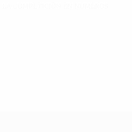
La competición en números
Estadísticas
Máximos
Más
clave
goleadores
partidos
Goles
Aritz Aduriz
Mignolet
536
10
15
Partidos jugados
Bakambu
Clyne
410
9
14
Aubameyang
Can
8
14
UEFA Europa League