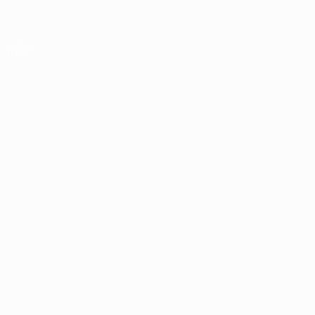
Saltar
al
contenido
UEFA Europa League oficial
Consíguela
principal
Resultados y estadísticas de fútbol en directo
UEFA Europa League
Destacados
2025/26
2024/25
2023/24
2022/23
2021/22
2025/26
2024/25
2023/24
2022/23
2021/22
2020/21
2019/20
2018/19
2017/18
2016/17
2015/16
2014/15
2013/14
2012/13
2011/12
2010/11
2009/10
2008/09
2007/08
2006/07
2005/06
2004/05
2003/04
2002/03
2001/02
2000/01
1999/00
1998/99
1997/98
1996/97
1995/96
1994/95
1993/94
1992/93
1991/92
1990/91