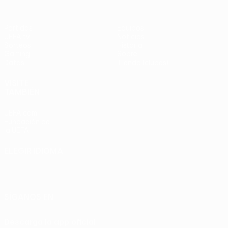
Partidos
Equipos
UEFA.tv
Noticias
Sorteos
Historia
Gaming
Sobre
Datos
Tienda (clubes)
VISITE
TAMBIÉN
UEFA.com
Fundación de
la UEFA
ELEGIR IDIOMA
Español
English
Français
Deutsch
Русский
Español
Italiano
Português
SÍGANOS EN
Descarga la app oficial