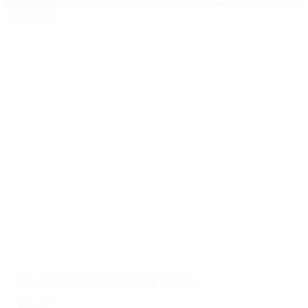
En portada
Los diez mejores goles 2015/16
Lo mejor de la temporada
07:49
03:07
16/08/2016
23/05/2016
Los diez
Los cinco
mejores
mejores
goles
goles a
2015/16
balón
parado de
la UEFA
Europa
League
El camino a la final
2015/16
Final