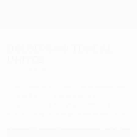
Saltar
al
contenido
UEFA Europa League oficial
Consíguela
principal
Resultados y estadísticas de fútbol en directo
UEFA Europa League
Dolberg no teme al
United
lunes, 22 de mayo de 2017
"Es difícil predecir lo que va a pasar ahora,
pero estoy seguro de que será algo
grande", dice el delantero del Ajax a
UEFA.com antes de enfrentarse al United.