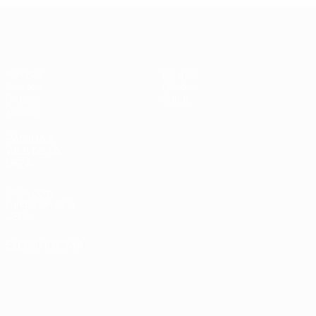
UEFA Champions League de Fútbol S
Partidos
Equipos
Sorteos
Historia
Grupos
Sobre
Vídeos
PÁGINAS
WEB DE LA
UEFA
UEFA.com
Fundación de la
UEFA
ELEGIR IDIOMA
Español
English
Français
Deutsch
Русский
Español
Italiano
Português