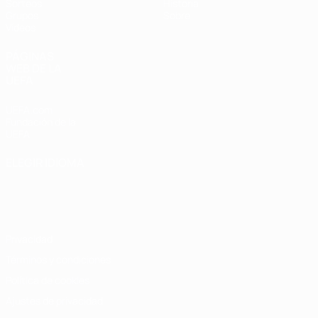
Sorteos
Historia
Grupos
Sobre
Vídeos
PÁGINAS
WEB DE LA
UEFA
UEFA.com
Fundación de la
UEFA
ELEGIR IDIOMA
Español
English
Français
Deutsch
Русский
Español
Italiano
Português
Privacidad
Términos y condiciones
Política de cookies
Ajustes de privacidad