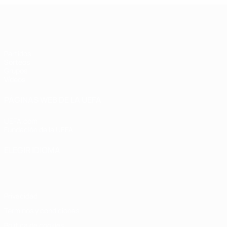
UEFA Champions League de Fútbol S
Partidos
Sorteos
Grupos
Vídeos
PÁGINAS WEB DE LA UEFA
UEFA.com
Fundación de la UEFA
ELEGIR IDIOMA
Español
English
Français
Deutsch
Русский
Español
Italiano
Privacidad
Términos y condiciones
Política de cookies