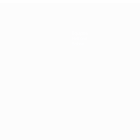
ala
Equipos
Historia
Sobre
Português