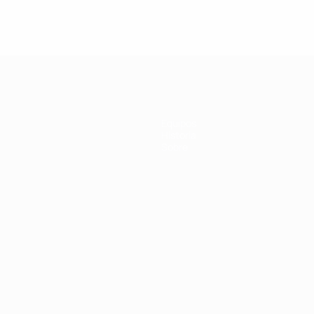
Ver todos
ala
Equipos
Historia
Sobre
Português