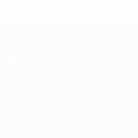
UEFA Champions League de Fútbol S
Partidos
Sorteos
Grupos
Vídeos
PÁGINAS WEB DE LA UEFA
UEFA.com
Fundación de la UEFA
ELEGIR IDIOMA
Español
English
Français
Deutsch
Русский
Español
Italiano