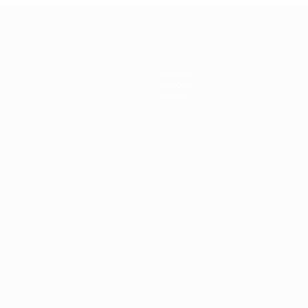
ala
Equipos
Historia
Sobre
Português