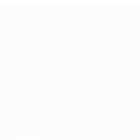
UEFA Champions League de Fútbol S
Partidos
Sorteos
Grupos
Vídeos
PÁGINAS WEB DE LA UEFA
UEFA.com
Fundación de la UEFA
ELEGIR IDIOMA
Español
English
Français
Deutsch
Русский
Español
Italiano
Privacidad
Términos y condiciones
Política de cookies