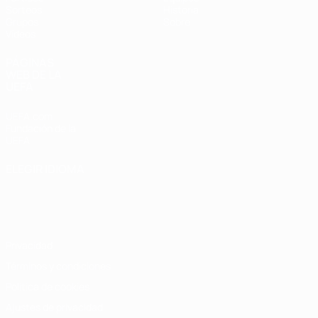
Sorteos
Historia
Grupos
Sobre
Vídeos
PÁGINAS
WEB DE LA
UEFA
UEFA.com
Fundación de la
UEFA
ELEGIR IDIOMA
Español
English
Français
Deutsch
Русский
Español
Italiano
Português
Privacidad
Términos y condiciones
Política de cookies
Ajustes de privacidad