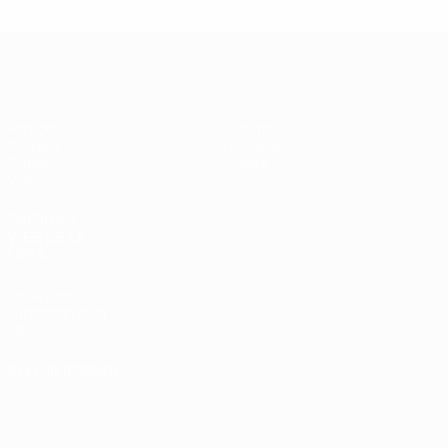
UEFA Champions League de Fútbol S
Partidos
Equipos
Sorteos
Historia
Grupos
Sobre
Vídeos
PÁGINAS
WEB DE LA
UEFA
UEFA.com
Fundación de la
UEFA
ELEGIR IDIOMA
Español
English
Français
Deutsch
Русский
Español
Italiano
Português