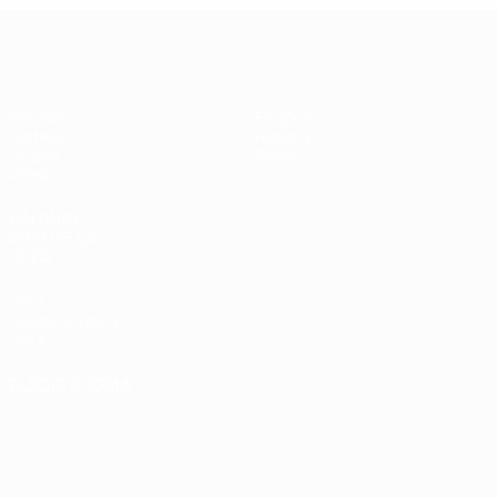
UEFA Champions League de Fútbol S
Partidos
Equipos
Sorteos
Historia
Grupos
Sobre
Vídeos
PÁGINAS
WEB DE LA
UEFA
UEFA.com
Fundación de la
UEFA
ELEGIR IDIOMA
Español
English
Français
Deutsch
Русский
Español
Italiano
Português