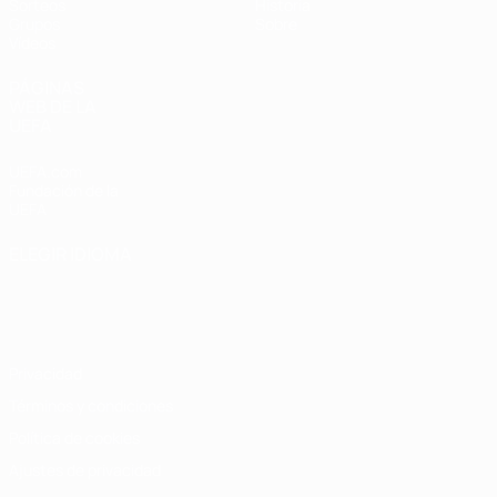
Sorteos
Historia
Grupos
Sobre
Vídeos
PÁGINAS
WEB DE LA
UEFA
UEFA.com
Fundación de la
UEFA
ELEGIR IDIOMA
Español
English
Français
Deutsch
Русский
Español
Italiano
Português
Privacidad
Términos y condiciones
Política de cookies
Ajustes de privacidad