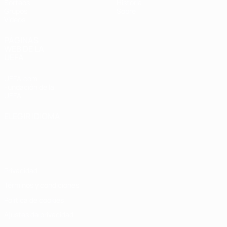
Sorteos
Historia
Grupos
Sobre
Vídeos
PÁGINAS
WEB DE LA
UEFA
UEFA.com
Fundación de la
UEFA
ELEGIR IDIOMA
Español
English
Français
Deutsch
Русский
Español
Italiano
Português
Privacidad
Términos y condiciones
Política de cookies
Ajustes de privacidad