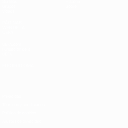
Sorteos
Historia
Grupos
Sobre
Vídeos
PÁGINAS
WEB DE LA
UEFA
UEFA.com
Fundación de la
UEFA
ELEGIR IDIOMA
Español
English
Français
Deutsch
Русский
Español
Italiano
Português
Privacidad
Términos y condiciones
Política de cookies
Ajustes de privacidad