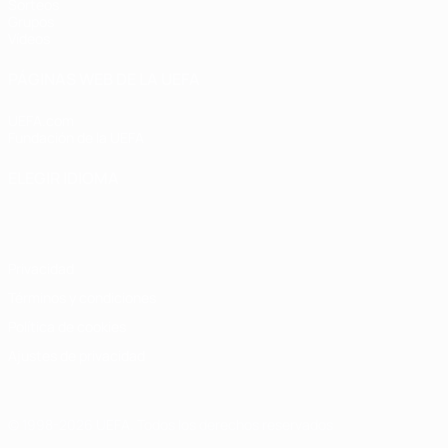
Sorteos
Grupos
Vídeos
PÁGINAS WEB DE LA UEFA
UEFA.com
Fundación de la UEFA
ELEGIR IDIOMA
Español
English
Français
Deutsch
Русский
Español
Italiano
Privacidad
Términos y condiciones
Política de cookies
Ajustes de privacidad
© 1998-2026 UEFA. Todos los derechos reservados