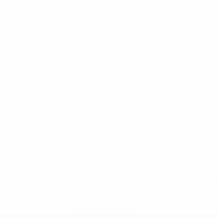
* Suspendida hasta nuevo aviso. <a
href='https://es.uefa.com/insideuefa/mediaservices/medi
148df3492859-aef1bad645a5-1000--fifa-uefa-suspenden-
a-los-clubes-y-selecciones-nacionales-rusas/'>Más
información</a>