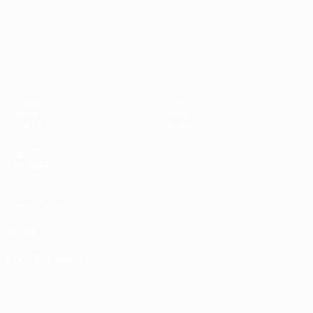
UEFA Nations League
Partidos
Noticias
Sorteos
Historia
Grupos
Sobre
UEFA.tv
Tienda
VISITE
TAMBIÉN
UEFA.com
Fundación de la
UEFA
Tienda
ELEGIR IDIOMA
Español
English
Français
Deutsch
Русский
Español
Italiano
Português