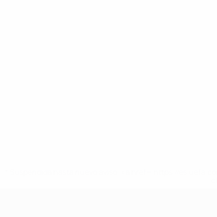
* Suspendida hasta nuevo aviso. <a href='https://es.uef
c
UEFA Nations League