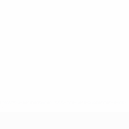
8df3492859-aef1bad645a5-1000--fifa-uefa-suspenden-a-los-
a>