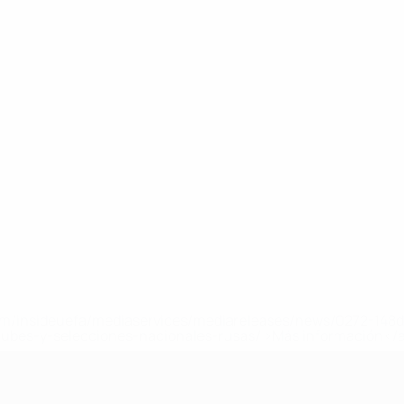
a.com/insideuefa/mediaservices/mediareleases/news/0272-14
lubes-y-selecciones-nacionales-rusas/'>Más información</