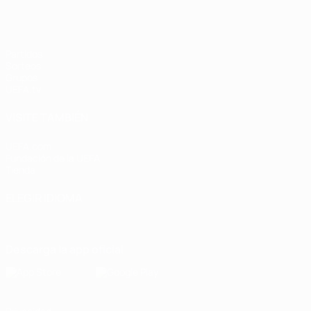
Partidos
Sorteos
Grupos
UEFA.tv
VISITE TAMBIÉN
UEFA.com
Fundación de la UEFA
Tienda
ELEGIR IDIOMA
Español
English
Français
Deutsch
Русский
Español
Italiano
Descarga la app oficial