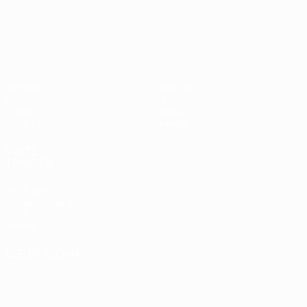
UEFA Nations League
Partidos
Noticias
Sorteos
Historia
Grupos
Sobre
UEFA.tv
Tienda
VISITE
TAMBIÉN
UEFA.com
Fundación de la
UEFA
Tienda
ELEGIR IDIOMA
Español
English
Français
Deutsch
Русский
Español
Italiano
Português