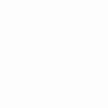
* Suspendida hasta nuevo aviso. <a
href='https://es.uefa.com/insideuefa/mediaservices/medi
148df3492859-aef1bad645a5-1000--fifa-uefa-suspenden-
a-los-clubes-y-selecciones-nacionales-rusas/'>Más
información</a>