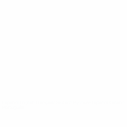
UEFA Youth League
Vídeos
Historia
Noticias
Sobre
PÁGINAS
WEB DE LA
UEFA
UEFA.com
Fundación de la
UEFA
ELEGIR IDIOMA
Español
English
Français
Deutsch
Русский
Español
Italiano
Português
Privacidad