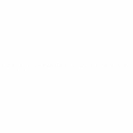
Noticias
Sobre
PÁGINAS
WEB DE LA
UEFA
UEFA.com
Fundación de la
UEFA
ELEGIR IDIOMA
Español
English
Français
Deutsch
Русский
Español
Italiano
Português
Privacidad
Términos y condiciones
Política de cookies
Ajustes de privacidad