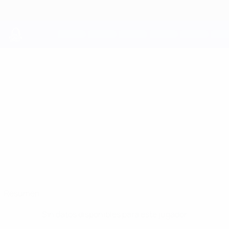
Saltar
al
contenido
principal
UEFA Youth League
OLEKSII
Oleksii Rybak Datos
RYBAK
Dynamo Kyiv
Ucrania
Resumen
Sin datos disponibles para este jugador