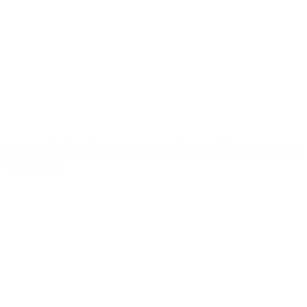
Noticias
Sobre
PÁGINAS
WEB DE LA
UEFA
UEFA.com
Fundación de la
UEFA
ELEGIR IDIOMA
Español
English
Français
Deutsch
Русский
Español
Italiano
Português
Privacidad
Términos y condiciones
Política de cookies
Ajustes de privacidad