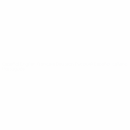
Noticias
Sobre
PÁGINAS
WEB DE LA
UEFA
UEFA.com
Fundación de la
UEFA
ELEGIR IDIOMA
Español
English
Français
Deutsch
Русский
Español
Italiano
Português
Privacidad
Términos y condiciones
Política de cookies
Ajustes de privacidad