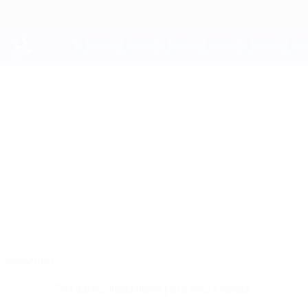
Saltar
al
contenido
principal
UEFA Youth League
COURAGE
Courage Otokwefor Datos
OTOKWEFOR
Brommapojkarna
Resumen
Sin datos disponibles para este jugador