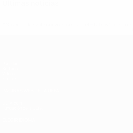
Últimas noticias
* Suspendida hasta nuevo aviso. <a href='https://es.uef
c
Europeo sub-17 de la UEFA
Partidos
Sorteos
Vídeos
Equipos
PÁGINAS WEB DE LA UEFA
UEFA.com
Fundación de la UEFA
ELEGIR IDIOMA
Español
English
Français
Deutsch
Русский
Español
Italiano