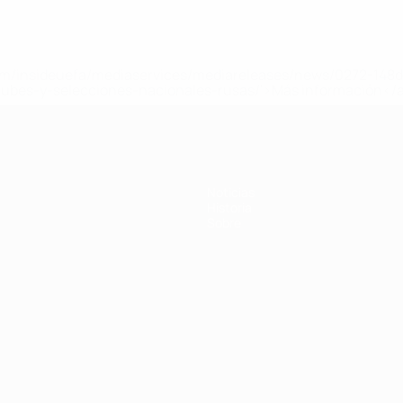
a.com/insideuefa/mediaservices/mediareleases/news/0272-14
lubes-y-selecciones-nacionales-rusas/'>Más información</
Noticias
Historia
Sobre
Português