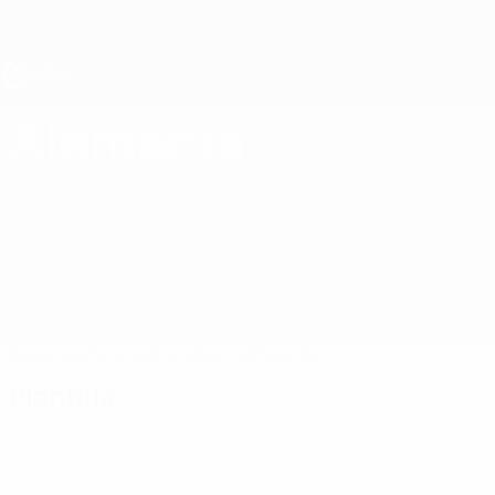
Saltar
al
contenido
principal
Europeo sub-17 de la UEFA
Alemania
Alemania Europeo sub-17 de la UEFA 2027
Resumen
Partidos
Estadísticas
Plantilla
Plantilla
La lista oficial del equipo aún no está disponible