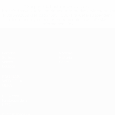
* Suspendida hasta nuevo aviso. <a
href='https://es.uefa.com/insideuefa/mediaservices/medi
148df3492859-aef1bad645a5-1000--fifa-uefa-suspenden-
a-los-clubes-y-selecciones-nacionales-rusas/'>Más
información</a>
Europeo sub-17 de la UEFA
Partidos
Noticias
Sorteos
Historia
Vídeos
Sobre
Equipos
PÁGINAS
WEB DE LA
UEFA
UEFA.com
Fundación de la
UEFA