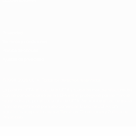
ELEGIR IDIOMA
Español
English
Français
Deutsch
Русский
Español
Italiano
Português
Privacidad
Términos y condiciones
Política de cookies
Ajustes de privacidad
© 1998-2026 UEFA. Todos los derechos reservados
La palabra UEFA, el logo de la UEFA y todas las marcas relacionadas
con las competiciones de la UEFA están protegidas por las marcas
registradas y/o por el copyright de UEFA. Se prohíbe el uso de estas
marcas registradas para uso comercial. El uso de UEFA.com
significa la aceptación de sus Términos, Condiciones y Política de
Privacidad.