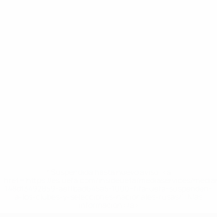
* Suspendida hasta nuevo aviso. <a
href='https://es.uefa.com/insideuefa/mediaservices/medi
148df3492859-aef1bad645a5-1000--fifa-uefa-suspenden-
a-los-clubes-y-selecciones-nacionales-rusas/'>Más
información</a>