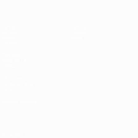
Europeo sub-17 de la UEFA
Partidos
Noticias
Sorteos
Historia
Vídeos
Sobre
Equipos
PÁGINAS
WEB DE LA
UEFA
UEFA.com
Fundación de la
UEFA
ELEGIR IDIOMA
Español
English
Français
Deutsch
Русский
Español
Italiano
Português
Privacidad