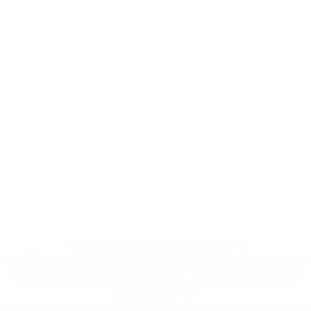
* Suspendida hasta nuevo aviso. <a
href='https://es.uefa.com/insideuefa/mediaservices/medi
148df3492859-aef1bad645a5-1000--fifa-uefa-suspenden-
a-los-clubes-y-selecciones-nacionales-rusas/'>Más
información</a>