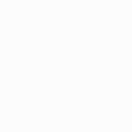
Europeo sub-17 de la UEFA
Partidos
Noticias
Sorteos
Historia
Vídeos
Sobre
Equipos
PÁGINAS
WEB DE LA
UEFA
UEFA.com
Fundación de la
UEFA
ELEGIR IDIOMA
Español
English
Français
Deutsch
Русский
Español
Italiano
Português
Privacidad