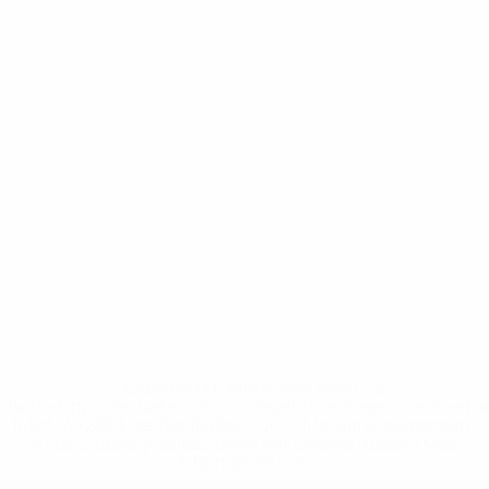
* Suspendida hasta nuevo aviso. <a
href='https://es.uefa.com/insideuefa/mediaservices/medi
148df3492859-aef1bad645a5-1000--fifa-uefa-suspenden-
a-los-clubes-y-selecciones-nacionales-rusas/'>Más
información</a>