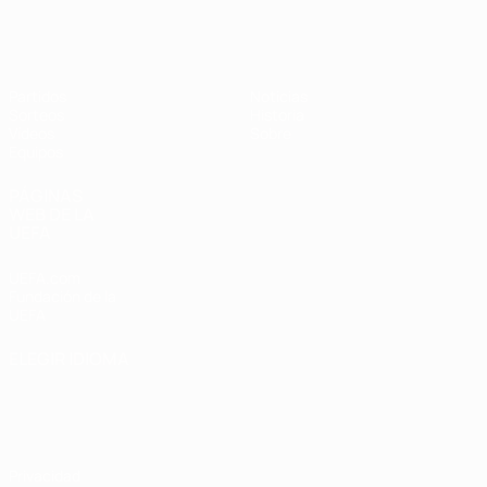
Europeo sub-17 de la UEFA
Partidos
Noticias
Sorteos
Historia
Vídeos
Sobre
Equipos
PÁGINAS
WEB DE LA
UEFA
UEFA.com
Fundación de la
UEFA
ELEGIR IDIOMA
Español
English
Français
Deutsch
Русский
Español
Italiano
Português
Privacidad