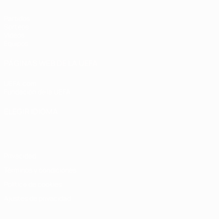
Partidos
Sorteos
Vídeos
Equipos
PÁGINAS WEB DE LA UEFA
UEFA.com
Fundación de la UEFA
ELEGIR IDIOMA
Español
English
Français
Deutsch
Русский
Español
Italiano
Privacidad
Términos y condiciones
Política de cookies
Ajustes de privacidad