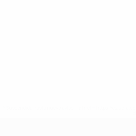
* Suspendida hasta nuevo aviso. <a href='https://es.uef
c
Europeo sub-17 de la UEFA