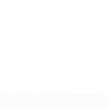
a.com/insideuefa/mediaservices/mediareleases/news/0272-14
lubes-y-selecciones-nacionales-rusas/'>Más información</