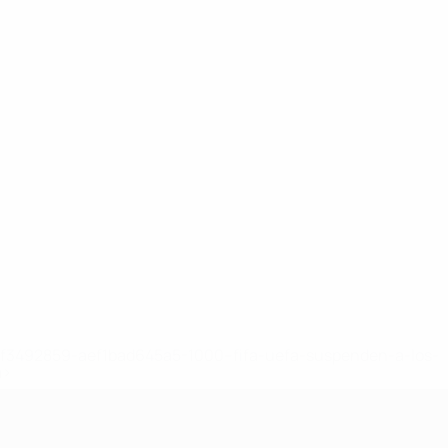
8df3492859-aef1bad645a5-1000--fifa-uefa-suspenden-a-los-
a>