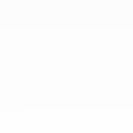
Saltar
al
contenido
principal
Europeo sub-17 de la UEFA
TOM
Tom Walz Datos
WALZ
Alemania
Resumen
Sin datos disponibles para este jugador