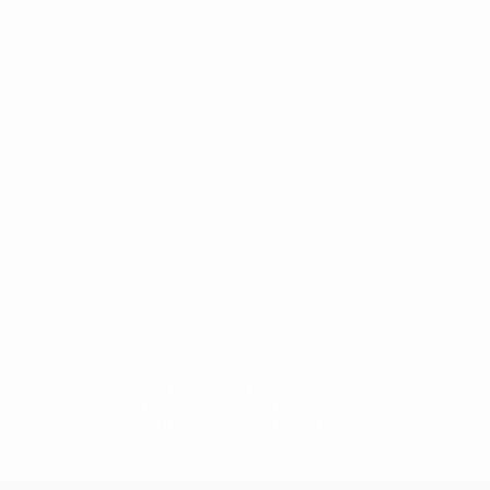
* Suspendida hasta nuevo aviso. <a
href='https://es.uefa.com/insideuefa/mediaservices/medi
148df3492859-aef1bad645a5-1000--fifa-uefa-suspenden-
a-los-clubes-y-selecciones-nacionales-rusas/'>Más
información</a>