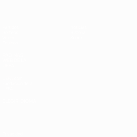
Europeo sub-17 de la UEFA
Partidos
Noticias
Sorteos
Historia
Vídeos
Sobre
Equipos
PÁGINAS
WEB DE LA
UEFA
UEFA.com
Fundación de la
UEFA
ELEGIR IDIOMA
Español
English
Français
Deutsch
Русский
Español
Italiano
Português
Privacidad