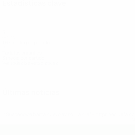
Estadísticas clave
5
Goles
1,67 media por partido
9
Tarjetas amarillas
3 media por partido
Ver todas las estadísticas
Plantilla
Abraha
Ajayi
Berghoff
Biazid
Bröcker
Eickel
Fah
Defensa
Delantero
Centrocampista
Delantero
Defensa
Delantero
Cent
Últimas noticias
* Suspendida hasta nuevo aviso. <a href='https://es.uef
c
Europeo sub-19 de la UEFA