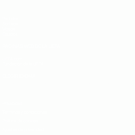
Partidos
Sorteos
Vídeos
Equipos
PÁGINAS WEB DE LA UEFA
UEFA.com
Fundación de la UEFA
ELEGIR IDIOMA
Español
English
Français
Deutsch
Русский
Español
Italiano
Privacidad
Términos y condiciones
Política de cookies
Ajustes de privacidad