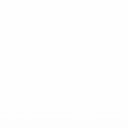
6
Goles encajados
2 media por partido
0
Tarjetas rojas
renhorst
Gashi
Hawighorst
Is
J. Mensah
Möbius
Pal
rocampista
Delantero
Defensa
Centrocampista
Centrocampista
Portero
Defe
a.com/insideuefa/mediaservices/mediareleases/news/0272-14
lubes-y-selecciones-nacionales-rusas/'>Más información</