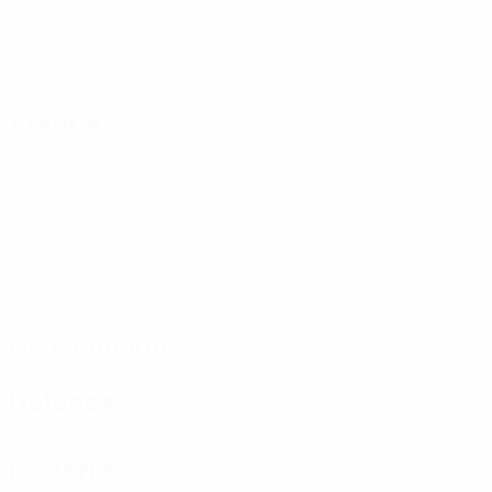
Goles
Goles encajados
1,67 media por partido
2 media por partido
9
0
Tarjetas amarillas
Tarjetas rojas
3 media por partido
Ataque
Distribución
Defensa
Portería