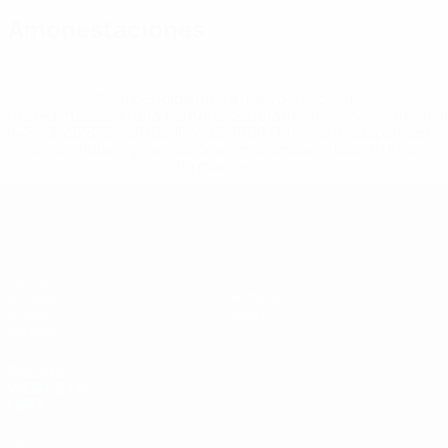
Amonestaciones
* Suspendida hasta nuevo aviso. <a
href='https://es.uefa.com/insideuefa/mediaservices/medi
148df3492859-aef1bad645a5-1000--fifa-uefa-suspenden-
a-los-clubes-y-selecciones-nacionales-rusas/'>Más
información</a>
Europeo sub-19 de la UEFA
Partidos
Noticias
Sorteos
Historia
Vídeos
Sobre
Equipos
PÁGINAS
WEB DE LA
UEFA
UEFA.com