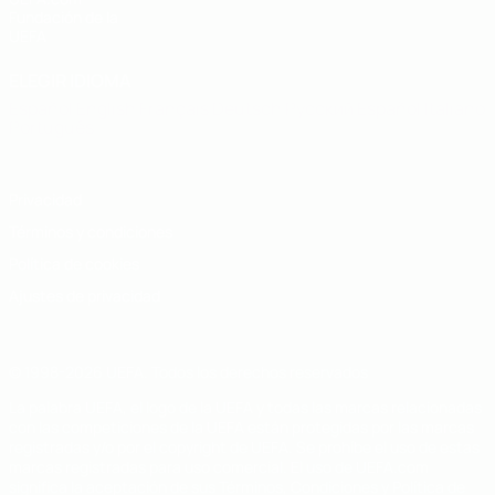
Fundación de la
UEFA
ELEGIR IDIOMA
Español
English
Français
Deutsch
Русский
Español
Italiano
Português
Privacidad
Términos y condiciones
Política de cookies
Ajustes de privacidad
© 1998-2026 UEFA. Todos los derechos reservados
La palabra UEFA, el logo de la UEFA y todas las marcas relacionadas
con las competiciones de la UEFA están protegidas por las marcas
registradas y/o por el copyright de UEFA. Se prohíbe el uso de estas
marcas registradas para uso comercial. El uso de UEFA.com
significa la aceptación de sus Términos, Condiciones y Política de