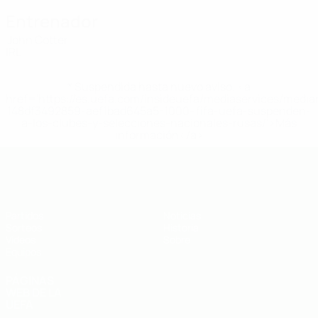
Entrenador
John Cotter
IRL
* Suspendida hasta nuevo aviso. <a
href='https://es.uefa.com/insideuefa/mediaservices/medi
148df3492859-aef1bad645a5-1000--fifa-uefa-suspenden-
a-los-clubes-y-selecciones-nacionales-rusas/'>Más
información</a>
Europeo sub-19 de la UEFA
Partidos
Noticias
Sorteos
Historia
Vídeos
Sobre
Equipos
PÁGINAS
WEB DE LA
UEFA