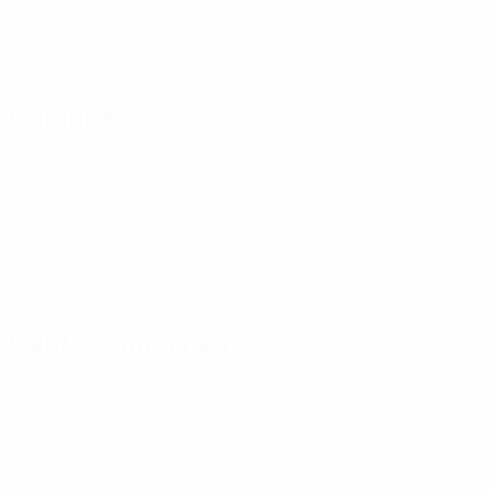
IRL
18
3
6
Cullen
16
IRL
17
-
-
Defensas
Edad
PAR
G
Butler
2
IRL
18
2
-
McDonagh
5
IRL
18
3
1
Murphy
13
IRL
18
2
-
Cullen
17
IRL
18
2
-
Centrocampistas
Edad
PAR
G
Sherlock
4
IRL
18
3
-
Finneran
6
IRL
18
3
1
McDonnell
7
IRL
18
3
-
Mcateer
8