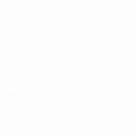
UEFA.com
Fundación de la
UEFA
ELEGIR IDIOMA
Español
English
Français
Deutsch
Русский
Español
Italiano
Português
Privacidad
Términos y condiciones
Política de cookies
Ajustes de privacidad
© 1998-2026 UEFA. Todos los derechos reservados
La palabra UEFA, el logo de la UEFA y todas las marcas relacionadas
con las competiciones de la UEFA están protegidas por las marcas
registradas y/o por el copyright de UEFA. Se prohíbe el uso de estas
marcas registradas para uso comercial. El uso de UEFA.com