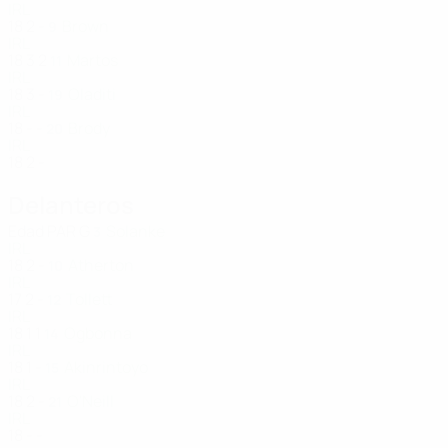
IRL
18
2
-
Brown
9
IRL
18
3
2
Martos
11
IRL
18
3
-
Oladiti
19
IRL
18
-
-
Brody
20
IRL
18
2
-
Delanteros
Edad
PAR
G
Solanke
3
IRL
18
2
-
Atherton
10
IRL
17
2
-
Tollett
12
IRL
18
1
1
Ogbonna
14
IRL
18
1
-
Akinrintoyo
15
IRL
18
2
-
O'Neill
21
IRL
18
-
-