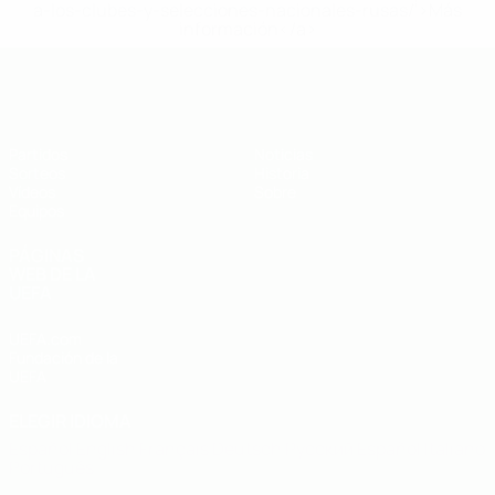
a-los-clubes-y-selecciones-nacionales-rusas/'>Más
información</a>
Europeo sub-19 de la UEFA
Partidos
Noticias
Sorteos
Historia
Vídeos
Sobre
Equipos
PÁGINAS
WEB DE LA
UEFA
UEFA.com
Fundación de la
UEFA
ELEGIR IDIOMA
Español
English
Français
Deutsch
Русский
Español
Italiano
Português