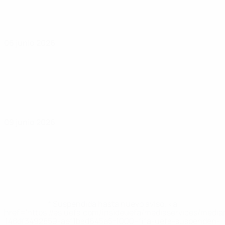
06 junio 2026
09 junio 2026
* Suspendida hasta nuevo aviso. <a
href='https://es.uefa.com/insideuefa/mediaservices/medi
148df3492859-aef1bad645a5-1000--fifa-uefa-suspenden-