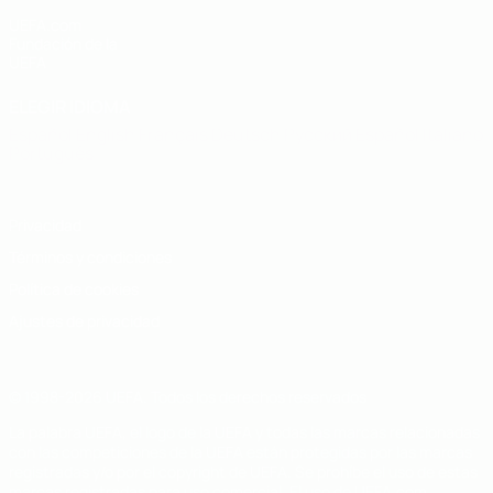
UEFA.com
Fundación de la
UEFA
ELEGIR IDIOMA
Español
English
Français
Deutsch
Русский
Español
Italiano
Português
Privacidad
Términos y condiciones
Política de cookies
Ajustes de privacidad
© 1998-2026 UEFA. Todos los derechos reservados
La palabra UEFA, el logo de la UEFA y todas las marcas relacionadas
con las competiciones de la UEFA están protegidas por las marcas
registradas y/o por el copyright de UEFA. Se prohíbe el uso de estas
marcas registradas para uso comercial. El uso de UEFA.com