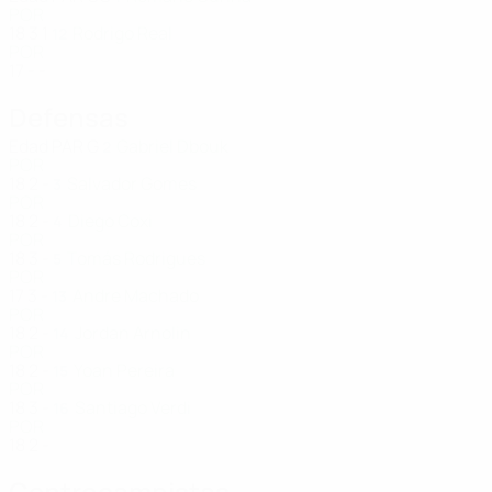
POR
18
3
1
Rodrigo Real
12
POR
17
-
-
Defensas
Edad
PAR
G
Gabriel Dbouk
2
POR
18
2
-
Salvador Gomes
3
POR
18
2
-
Diego Coxi
4
POR
18
3
-
Tomás Rodrigues
5
POR
17
3
-
Andre Machado
13
POR
18
2
-
Jordan Arnolin
14
POR
18
2
-
Yoan Pereira
15
POR
18
3
-
Santiago Verdi
16
POR
18
2
-
Centrocampistas