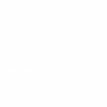
Edad
PAR
G
Rafael Quintas
6
POR
18
3
-
Martim Guedes
8
POR
17
2
-
Stevan Manuel
11
POR
18
3
-
Sandro Gambôa
17
POR
17
2
-
Miguel Figueiredo
18
POR
18
2
-
Tomás Soares
20
POR
18
3
1
Delanteros
Edad
PAR
G
João Aragão
7
POR
18
3
-
Anísio Cabral
9
POR
18
3
-
Mateus Mide
10
POR
18
2
-
Eduardo Ferreira
19
POR
18
3
1