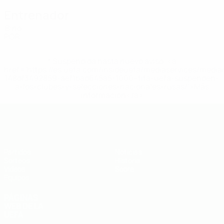
Entrenador
Bino
POR
* Suspendida hasta nuevo aviso. <a
href='https://es.uefa.com/insideuefa/mediaservices/medi
148df3492859-aef1bad645a5-1000--fifa-uefa-suspenden-
a-los-clubes-y-selecciones-nacionales-rusas/'>Más
información</a>
Europeo sub-19 de la UEFA
Partidos
Noticias
Sorteos
Historia
Vídeos
Sobre
Equipos
PÁGINAS
WEB DE LA
UEFA