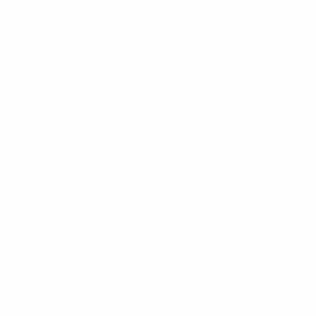
Términos y condiciones
Política de cookies
Ajustes de privacidad
© 1998-2026 UEFA. Todos los derechos reservados
La palabra UEFA, el logo de la UEFA y todas las marcas relacionadas
con las competiciones de la UEFA están protegidas por las marcas
registradas y/o por el copyright de UEFA. Se prohíbe el uso de estas
marcas registradas para uso comercial. El uso de UEFA.com
significa la aceptación de sus Términos, Condiciones y Política de
Privacidad.