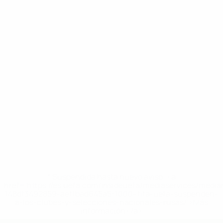
* Suspendida hasta nuevo aviso. <a
href='https://es.uefa.com/insideuefa/mediaservices/medi
148df3492859-aef1bad645a5-1000--fifa-uefa-suspenden-
a-los-clubes-y-selecciones-nacionales-rusas/'>Más
información</a>