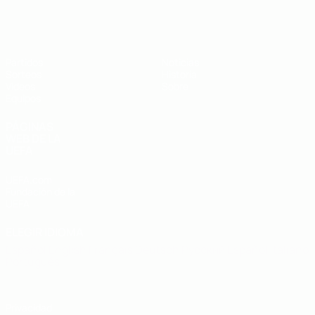
Europeo sub-19 de la UEFA
Partidos
Noticias
Sorteos
Historia
Vídeos
Sobre
Equipos
PÁGINAS
WEB DE LA
UEFA
UEFA.com
Fundación de la
UEFA
ELEGIR IDIOMA
Español
English
Français
Deutsch
Русский
Español
Italiano
Português
Privacidad