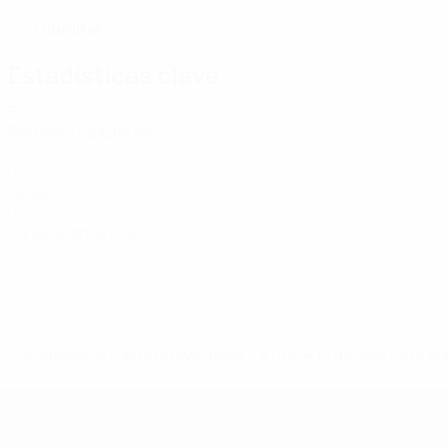
Gibraltar
PAÍS
Estadísticas clave
3
Partidos disputados
0
Goles
0
Tarjetas amarillas
* Suspendida hasta nuevo aviso. <a href='https://es.uef
c
Europeo sub-19 de la UEFA