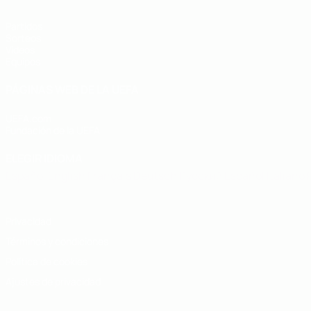
Partidos
Sorteos
Vídeos
Equipos
PÁGINAS WEB DE LA UEFA
UEFA.com
Fundación de la UEFA
ELEGIR IDIOMA
Español
English
Français
Deutsch
Русский
Español
Italiano
Privacidad
Términos y condiciones
Política de cookies
Ajustes de privacidad