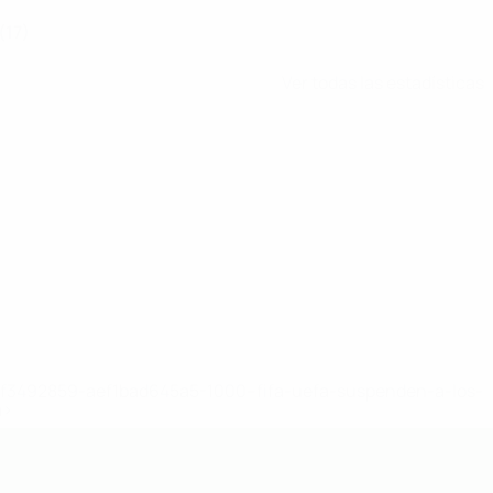
(17)
Ver todas las estadísticas
8df3492859-aef1bad645a5-1000--fifa-uefa-suspenden-a-los-
a>