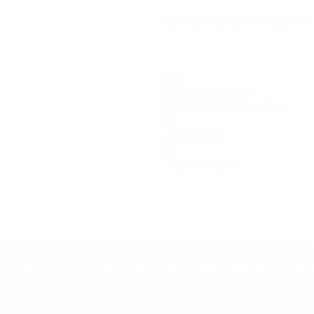
01/2/2009 
FECHA DE NACIMIENTO
263
Minutos jugados
87,67 media por partido
0
Asistencias
0
Tarjetas rojas
a.com/insideuefa/mediaservices/mediareleases/news/0272-14
lubes-y-selecciones-nacionales-rusas/'>Más información</