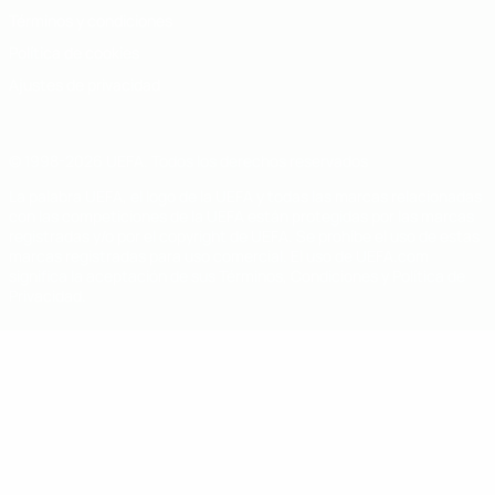
Términos y condiciones
Política de cookies
Ajustes de privacidad
© 1998-2026 UEFA. Todos los derechos reservados
La palabra UEFA, el logo de la UEFA y todas las marcas relacionadas
con las competiciones de la UEFA están protegidas por las marcas
registradas y/o por el copyright de UEFA. Se prohíbe el uso de estas
marcas registradas para uso comercial. El uso de UEFA.com
significa la aceptación de sus Términos, Condiciones y Política de
Privacidad.