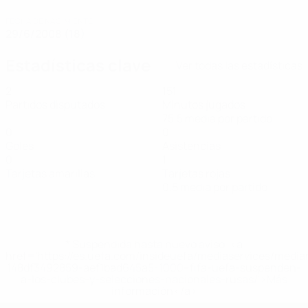
FECHA DE NACIMIENTO
29/6/2008 (18)
Estadísticas clave
Ver todas las estadísticas
2
151
Partidos disputados
Minutos jugados
75,5 media por partido
0
0
Goles
Asistencias
0
1
Tarjetas amarillas
Tarjetas rojas
0,5 media por partido
* Suspendida hasta nuevo aviso. <a
href='https://es.uefa.com/insideuefa/mediaservices/medi
148df3492859-aef1bad645a5-1000--fifa-uefa-suspenden-
a-los-clubes-y-selecciones-nacionales-rusas/'>Más
información</a>