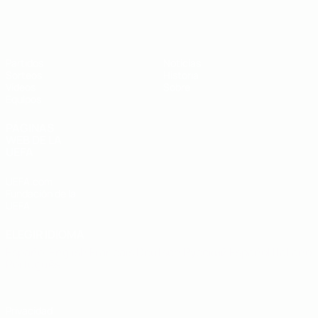
Europeo sub-19 de la UEFA
Partidos
Noticias
Sorteos
Historia
Vídeos
Sobre
Equipos
PÁGINAS
WEB DE LA
UEFA
UEFA.com
Fundación de la
UEFA
ELEGIR IDIOMA
Español
English
Français
Deutsch
Русский
Español
Italiano
Português
Privacidad