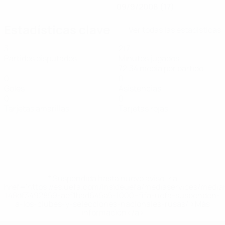
09/9/2008 (17)
Estadísticas clave
Ver todas las estadísticas
3
217
Partidos disputados
Minutos jugados
72,34 media por partido
0
0
Goles
Asistencias
0
0
Tarjetas amarillas
Tarjetas rojas
* Suspendida hasta nuevo aviso. <a
href='https://es.uefa.com/insideuefa/mediaservices/medi
148df3492859-aef1bad645a5-1000--fifa-uefa-suspenden-
a-los-clubes-y-selecciones-nacionales-rusas/'>Más
información</a>