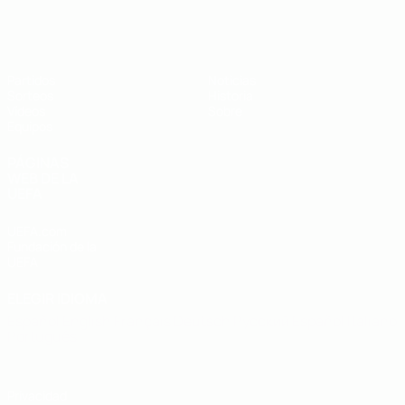
Europeo sub-19 de la UEFA
Partidos
Noticias
Sorteos
Historia
Vídeos
Sobre
Equipos
PÁGINAS
WEB DE LA
UEFA
UEFA.com
Fundación de la
UEFA
ELEGIR IDIOMA
Español
English
Français
Deutsch
Русский
Español
Italiano
Português
Privacidad