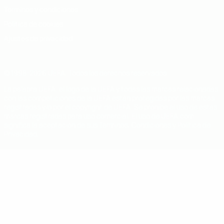
Términos y condiciones
Política de cookies
Ajustes de privacidad
© 1998-2026 UEFA. Todos los derechos reservados
La palabra UEFA, el logo de la UEFA y todas las marcas relacionadas
con las competiciones de la UEFA están protegidas por las marcas
registradas y/o por el copyright de UEFA. Se prohíbe el uso de estas
marcas registradas para uso comercial. El uso de UEFA.com
significa la aceptación de sus Términos, Condiciones y Política de
Privacidad.