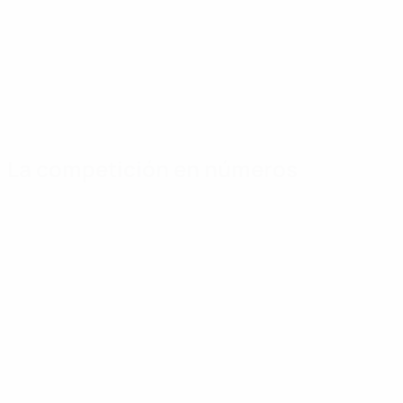
La competición en números
Estadísticas clave
Máximos goleadores
Goles
Hateley
B
37
6
Partidos jugados
Sterland
W
28
3
Roberto
Z
3
M