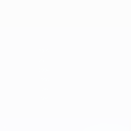
Ver
4
1992
1990
1988
1986
1984
1982
1980
1978
todos
2019
2011
2004
1996
1988
1980