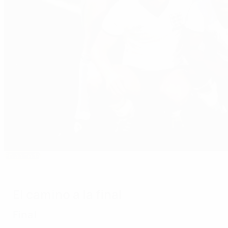
En portada
1984: Hateley se corona con Inglaterra
El camino a la final
Final