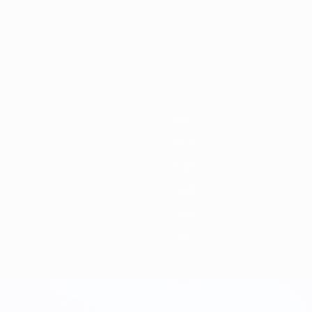
2011
2009
2007
2006
2004
2002
2000
1998
1996
199
2021
2013
2006
1998
1990
1982