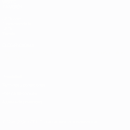
VISITE
TAMBIÉN
UEFA.com
Fundación de la
UEFA
Tienda
ELEGIR IDIOMA
Español
English
Français
Deutsch
Русский
Español
Italiano
Português
Privacidad
Términos y condiciones
Política de cookies
Ajustes de privacidad
© 1998-2026 UEFA. Todos los derechos reservados