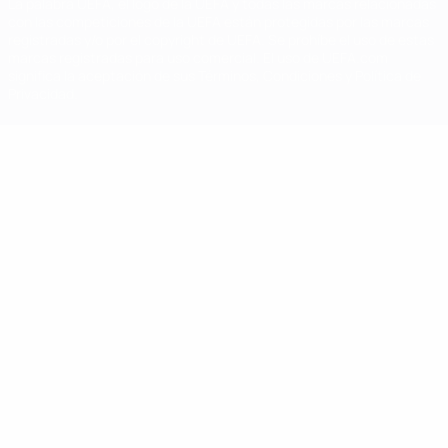
La palabra UEFA, el logo de la UEFA y todas las marcas relacionadas
con las competiciones de la UEFA están protegidas por las marcas
registradas y/o por el copyright de UEFA. Se prohíbe el uso de estas
marcas registradas para uso comercial. El uso de UEFA.com
significa la aceptación de sus Términos, Condiciones y Política de
Privacidad.