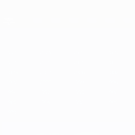
Saltar
al
contenido
principal
Campeonato de Europa Sub-21 de la UEFA
2025
2023
2021
2019
2017
2015
2013
2011
2009
2
2025
2023
2021
2019
2017
2015
2013
2011
2009
2007
2006
2004
2002
2000
1998
1996
1994
1992
1990
1988
1986
1984
1982
1980
1978