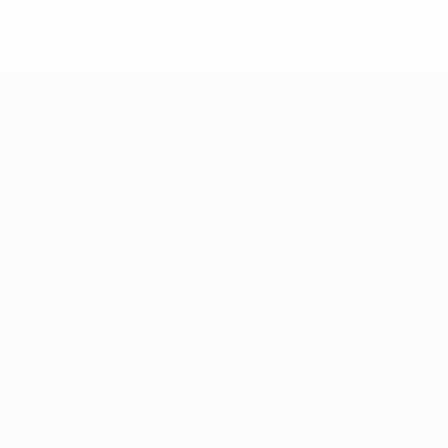
8df3492859-aef1bad645a5-1000--fifa-uefa-suspenden-a-los-
a>