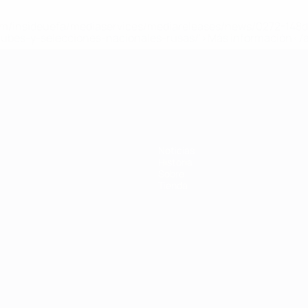
a.com/insideuefa/mediaservices/mediareleases/news/0272-14
lubes-y-selecciones-nacionales-rusas/'>Más información</
 de la UEFA
Noticias
Historia
Sobre
Tienda