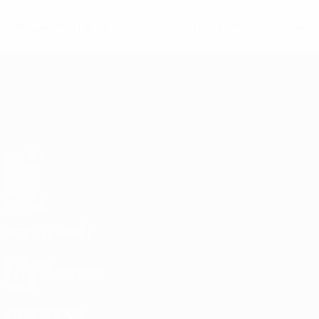
* Suspendida hasta nuevo aviso. <a href='https://es.uef
c
Campeonato de Europa Sub-21
Partidos
Grupos
Vídeos
Datos
Equipos
VISITE TAMBIÉN
UEFA.com
Fundación de la UEFA
Tienda
ELEGIR IDIOMA