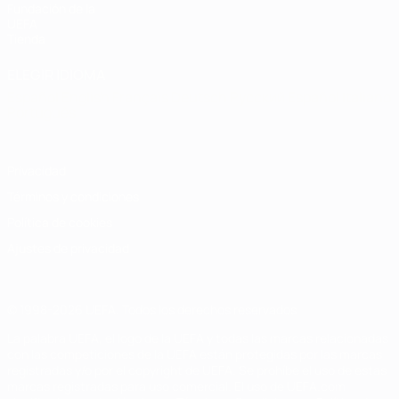
Fundación de la
UEFA
Tienda
ELEGIR IDIOMA
Español
English
Français
Deutsch
Русский
Español
Italiano
Português
Privacidad
Términos y condiciones
Política de cookies
Ajustes de privacidad
© 1998-2026 UEFA. Todos los derechos reservados
La palabra UEFA, el logo de la UEFA y todas las marcas relacionadas
con las competiciones de la UEFA están protegidas por las marcas
registradas y/o por el copyright de UEFA. Se prohíbe el uso de estas
marcas registradas para uso comercial. El uso de UEFA.com