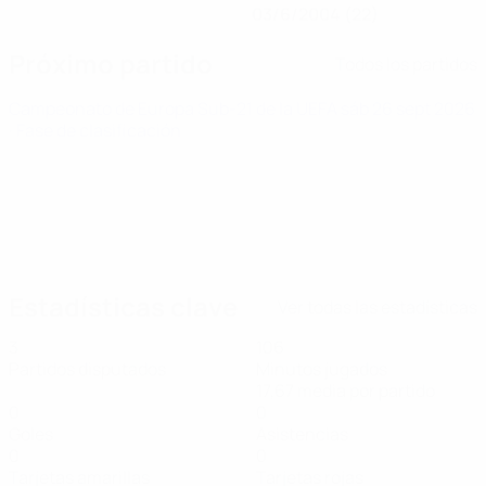
03/6/2004 (22)
Próximo partido
Todos los partidos
Campeonato de Europa Sub-21 de la UEFA
sáb 26 sept 2026
· Fase de clasificación
Estadísticas clave
Ver todas las estadísticas
3
106
Partidos disputados
Minutos jugados
17,67 media por partido
0
0
Goles
Asistencias
0
0
Tarjetas amarillas
Tarjetas rojas