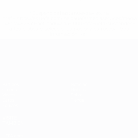
* Suspendida hasta nuevo aviso. <a
href='https://es.uefa.com/insideuefa/mediaservices/medi
148df3492859-aef1bad645a5-1000--fifa-uefa-suspenden-
a-los-clubes-y-selecciones-nacionales-rusas/'>Más
información</a>
Campeonato de Europa Sub-21
Partidos
Noticias
Grupos
Historia
Vídeos
Sobre
Datos
Tienda
Equipos
VISITE
TAMBIÉN
UEFA.com