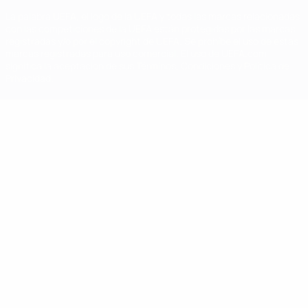
La palabra UEFA, el logo de la UEFA y todas las marcas relacionadas
con las competiciones de la UEFA están protegidas por las marcas
registradas y/o por el copyright de UEFA. Se prohíbe el uso de estas
marcas registradas para uso comercial. El uso de UEFA.com
significa la aceptación de sus Términos, Condiciones y Política de
Privacidad.