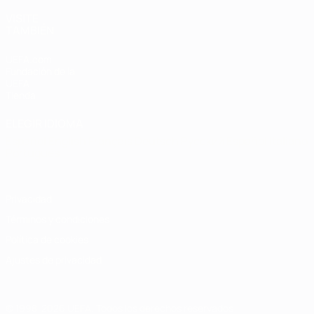
VISITE
TAMBIÉN
UEFA.com
Fundación de la
UEFA
Tienda
ELEGIR IDIOMA
Español
English
Français
Deutsch
Русский
Español
Italiano
Português
Privacidad
Términos y condiciones
Política de cookies
Ajustes de privacidad
© 1998-2026 UEFA. Todos los derechos reservados