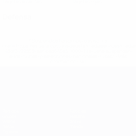
Tarjetas amarillas
Tarjetas rojas
Defensa
* Suspendida hasta nuevo aviso. <a
href='https://es.uefa.com/insideuefa/mediaservices/medi
148df3492859-aef1bad645a5-1000--fifa-uefa-suspenden-
a-los-clubes-y-selecciones-nacionales-rusas/'>Más
información</a>
Campeonato de Europa Sub-21
Partidos
Noticias
Grupos
Historia
Vídeos
Sobre
Datos
Tienda
Equipos