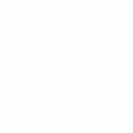
Partidos disputados
Minutos jugados
17,67 media por partido
0
0
Goles
Asistencias
0
0
Tarjetas amarillas
Tarjetas rojas
Distribución
Ataque
Amonestaciones
0
0